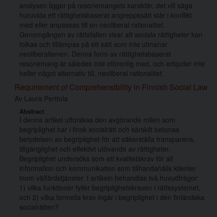
analysen ligger på resonemangets karaktär, det vill säga
huruvida ett rättighetsbaserat angreppssätt står i konflikt
med eller anpassas till en neoliberal rationalitet.
Genomgången av rättsfallen visar att sociala rättigheter kan
tolkas och tillämpas på ett sätt som inte utmanar
neoliberalismen. Denna form av rättighetsbaserat
resonemang är således inte oförenlig med, och erbjuder inte
heller något alternativ till, neoliberal rationalitet.
Requirement of Comprehensibility in Finnish Social Law
Av
Laura Perttola
Abstract
I denna artikel utforskas den avgörande rollen som
begriplighet har i finsk socialrätt och särskilt betonas
betydelsen av begriplighet för att säkerställa transparens,
tillgänglighet och effektivt utövande av rättigheter.
Begriplighet undersöks som ett kvalitetskrav för all
information och kommunikation som tillhandahålls klienter
inom välfärdstjänster. I artikeln behandlas två huvudfrågor:
1) vilka funktioner fyller begriplighetskraven i rättssystemet,
och 2) vilka formella krav ingår i begriplighet i den finländska
socialrätten?