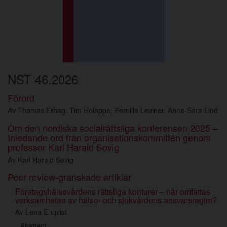
NST 46.2026
Förord
Av
Thomas Erhag,
Tim Holappa,
Pernilla Leviner,
Anna-Sara Lind
Om den nordiska socialrättsliga konferensen 2025 –
Inledande ord från organisationskommittén genom
professor Karl Harald Sovig
Av
Karl Harald Søvig
Peer review-granskade artiklar
Företagshälsovårdens rättsliga konturer – när omfattas
verksamheten av hälso- och sjukvårdens ansvarsregim?
Av
Lena Enqvist
Abstract