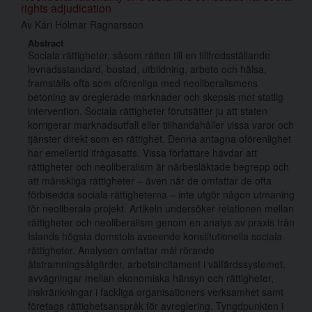
rights adjudication
Av
Kári Hólmar Ragnarsson
Abstract
Sociala rättigheter, såsom rätten till en tillfredsställande
levnadsstandard, bostad, utbildning, arbete och hälsa,
framställs ofta som oförenliga med neoliberalismens
betoning av oreglerade marknader och skepsis mot statlig
intervention. Sociala rättigheter förutsätter ju att staten
korrigerar marknadsutfall eller tillhandahåller vissa varor och
tjänster direkt som en rättighet. Denna antagna oförenlighet
har emellertid ifrågasatts. Vissa författare hävdar att
rättigheter och neoliberalism är närbesläktade begrepp och
att mänskliga rättigheter – även när de omfattar de ofta
förbisedda sociala rättigheterna – inte utgör någon utmaning
för neoliberala projekt. Artikeln undersöker relationen mellan
rättigheter och neoliberalism genom en analys av praxis från
Islands högsta domstols avseende konstitutionella sociala
rättigheter. Analysen omfattar mål rörande
åtstramningsåtgärder, arbetsincitament i välfärdssystemet,
avvägningar mellan ekonomiska hänsyn och rättigheter,
inskränkningar i fackliga organisationers verksamhet samt
företags rättighetsanspråk för avreglering. Tyngdpunkten i