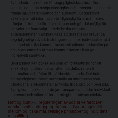
Två primära funktioner för begriplighetskrav identifieras i
lagstiftningen: att stödja offentlighet och transparens, och att
främja självbestämmande och autonomi. Begriplighet
säkerställer att information är tillgänglig för allmänheten,
främjar förtroende för förvaltningen och gör det möjligt för
individer att fatta välgrundade beslut om sina
angelägenheter. I artikeln visas att det rättsliga kravet på
begriplighet gradvis blir strängare och mer individualiserat, i
takt med att olika kommunikationssituationer undersöks på
ett kontinuum från allmän kommunikation till att ge
individuellt samtycke.
Begriplighet kan också ses som en förutsättning för ett
effektivt genomförande av rätten att delta, rätten till
information och rätten till självbestämmande. Det betonas
att myndigheter måste säkerställa att information som
tillhandahålls allmänheten är tydlig, tillgänglig och begriplig.
Tydlig kommunikation främjar transparens, stöder individuell
autonomi och säkerställer att rättigheter utövas effektivt.
Rett og politikk i reguleringen av sosial velferd: Det
norske kvalifiseringsprogrammet – Spenningsfeltet
mellom politiske mål, rettslige prinsipper og individets
rettsstilling