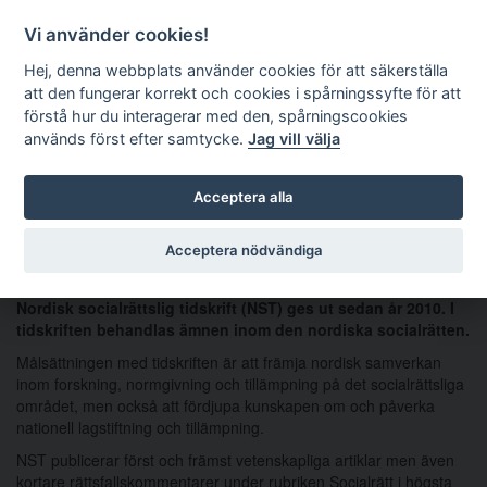
Logga in
Vi använder cookies!
Nordisk socialrättslig
Hej, denna webbplats använder cookies för att säkerställa
tidskrift
att den fungerar korrekt och cookies i spårningssyfte för att
förstå hur du interagerar med den, spårningscookies
används först efter samtycke.
Jag vill välja
Välkommen till Nordisk
Acceptera alla
socialrättslig tidskrift
Acceptera nödvändiga
Nordisk socialrättslig tidskrift (NST) ges ut sedan år 2010. I
tidskriften behandlas ämnen inom den nordiska socialrätten.
Målsättningen med tidskriften är att främja nordisk samverkan
inom forskning, normgivning och tillämpning på det socialrättsliga
området, men också att fördjupa kunskapen om och påverka
nationell lagstiftning och tillämpning.
NST publicerar först och främst vetenskapliga artiklar men även
kortare rättsfallskommentarer under rubriken Socialrätt i högsta