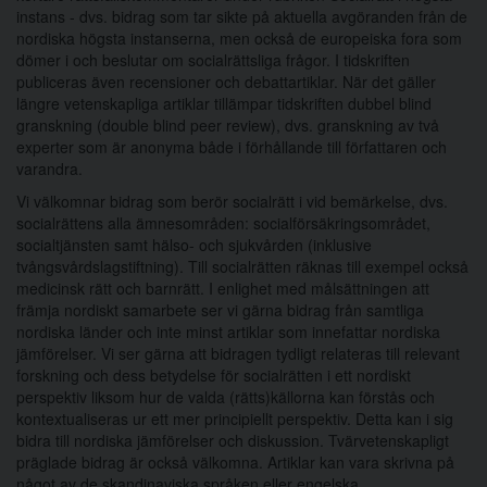
instans - dvs. bidrag som tar sikte på aktuella avgöranden från de
nordiska högsta instanserna, men också de europeiska fora som
dömer i och beslutar om socialrättsliga frågor. I tidskriften
publiceras även recensioner och debattartiklar. När det gäller
längre vetenskapliga artiklar tillämpar tidskriften dubbel blind
granskning (double blind peer review), dvs. granskning av två
experter som är anonyma både i förhållande till författaren och
varandra.
Vi välkomnar bidrag som berör socialrätt i vid bemärkelse, dvs.
socialrättens alla ämnesområden: socialförsäkringsområdet,
socialtjänsten samt hälso- och sjukvården (inklusive
tvångsvårdslagstiftning). Till socialrätten räknas till exempel också
medicinsk rätt och barnrätt. I enlighet med målsättningen att
främja nordiskt samarbete ser vi gärna bidrag från samtliga
nordiska länder och inte minst artiklar som innefattar nordiska
jämförelser. Vi ser gärna att bidragen tydligt relateras till relevant
forskning och dess betydelse för socialrätten i ett nordiskt
perspektiv liksom hur de valda (rätts)källorna kan förstås och
kontextualiseras ur ett mer principiellt perspektiv. Detta kan i sig
bidra till nordiska jämförelser och diskussion. Tvärvetenskapligt
präglade bidrag är också välkomna. Artiklar kan vara skrivna på
något av de skandinaviska språken eller engelska.