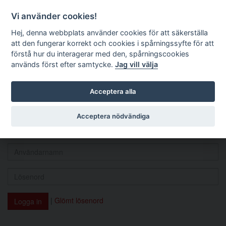
Logga in
Vi använder cookies!
Nordisk socialrättslig
Hej, denna webbplats använder cookies för att säkerställa
tidskrift
att den fungerar korrekt och cookies i spårningssyfte för att
förstå hur du interagerar med den, spårningscookies
används först efter samtycke.
Jag vill välja
Logga in
Acceptera alla
Acceptera nödvändiga
Man måste ha en aktiv prenumeration för att kunna läsa och
ladda hem artiklar. Du kan
teckna en prenumeration här
.
|
Glömt lösenord
Logga in