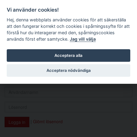
Logga in
Vi använder cookies!
Nordisk socialrättslig
Hej, denna webbplats använder cookies för att säkerställa
tidskrift
att den fungerar korrekt och cookies i spårningssyfte för att
förstå hur du interagerar med den, spårningscookies
används först efter samtycke.
Jag vill välja
Logga in
Acceptera alla
Acceptera nödvändiga
Man måste ha en aktiv prenumeration för att kunna läsa och
ladda hem artiklar. Du kan
teckna en prenumeration här
.
|
Glömt lösenord
Logga in