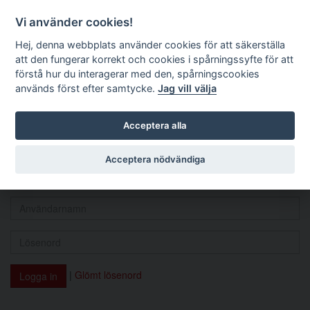
Logga in
Vi använder cookies!
Nordisk socialrättslig
Hej, denna webbplats använder cookies för att säkerställa
tidskrift
att den fungerar korrekt och cookies i spårningssyfte för att
förstå hur du interagerar med den, spårningscookies
används först efter samtycke.
Jag vill välja
Logga in
Acceptera alla
Acceptera nödvändiga
Man måste ha en aktiv prenumeration för att kunna läsa och
ladda hem artiklar. Du kan
teckna en prenumeration här
.
|
Glömt lösenord
Logga in