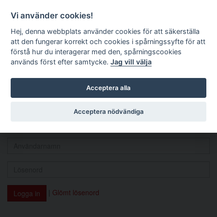
Logga in
Vi använder cookies!
Nordisk socialrättslig
Hej, denna webbplats använder cookies för att säkerställa
tidskrift
att den fungerar korrekt och cookies i spårningssyfte för att
förstå hur du interagerar med den, spårningscookies
används först efter samtycke.
Jag vill välja
Logga in
Acceptera alla
Acceptera nödvändiga
Man måste ha en aktiv prenumeration för att kunna läsa och
ladda hem artiklar. Du kan
teckna en prenumeration här
.
|
Glömt lösenord
Logga in